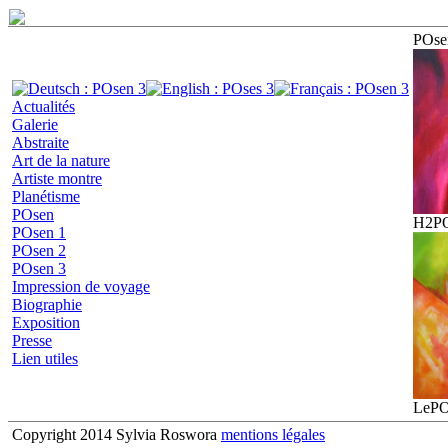
POse
Actualités
Galerie
Abstraite
Art de la nature
Artiste montre
Planétisme
POsen
H2P
POsen 1
POsen 2
POsen 3
Impression de voyage
Biographie
Exposition
Presse
Lien utiles
LePO
Copyright 2014 Sylvia Roswora
mentions légales